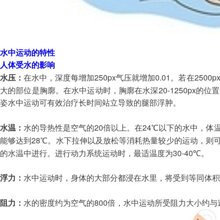
水中运动的特性
人体受水的影响
250px
0.01
2500px
水压：
在水中，深度每增加
气压就增加
。若在
20-1250px
大的部位是胸廓。在水中运动时，胸廓在水深
的位置
姿水中运动可有效治疗长时间站立导致的腿部浮肿。
20
24
水温：
水的导热性是空气的
倍以上。在
℃以下的水中，体
28
能够达到
℃。水下拉伸以及放松等消耗热量较少的运动，则
30-40
的水温中进行。进行动力系统运动时，最适温度为
℃。
浮力：
水中运动时，身体的大部分都浸在水里，将受到等同体积
800
阻力：
水的密度约为空气的
倍，水中运动所受阻力大小约与