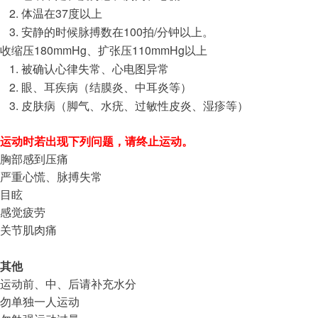
37
体温在
度以上
100
/
安静的时候脉搏数在
拍
分钟以上。
180mmHg
110mmHg
收缩压
、扩张压
以上
被确认心律失常、心电图异常
眼、耳疾病（结膜炎、中耳炎等）
皮肤病（脚气、水疣、过敏性皮炎、湿疹等）
运动时若出现下列问题，请终止运动。
胸部感到压痛
严重心慌、脉搏失常
目眩
感觉疲劳
关节肌肉痛
其他
运动前、中、后请补充水分
勿单独一人运动