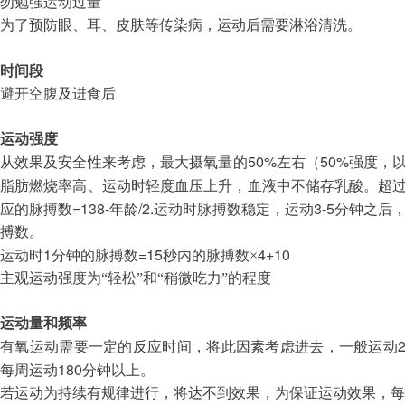
勿勉强运动过量
为了预防眼、耳、皮肤等传染病，运动后需要淋浴清洗。
时间段
避开空腹及进食后
运动强度
50%
50%
从效果及安全性来考虑，最大摄氧量的
左右（
强度，
脂肪燃烧率高、运动时轻度血压上升，血液中不储存乳酸。超
=138-
/2.
3-5
应的脉搏数
年龄
运动时脉搏数稳定，运动
分钟之后
搏数。
1
=15
4+10
运动时
分钟的脉搏数
秒内的脉搏数×
主观运动强度为“轻松”和“稍微吃力”的程度
运动量和频率
有氧运动需要一定的反应时间，将此因素考虑进去，一般运动
180
每周运动
分钟以上。
若运动为持续有规律进行，将达不到效
果，为保证运动效果，每