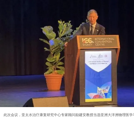
此次会议，亚太水治疗康复研究中心专家顾问励建安教授当选亚洲大洋洲物理医学