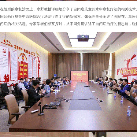
在随后的康复沙龙上，水野教授详细地分享了自闭症儿童的水中康复疗法的相关技术
间音药疗愈等中西医综合疗法治疗自闭症的新探索。张保理事长阐述了医院在儿童疾
闭症的相关话题。专家学者们相互探讨，从不同角度讲述了自闭症治疗的新思路，碰